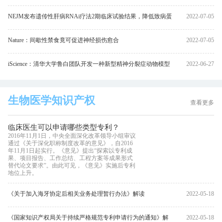
NEJM发布遗传性肝病RNAi疗法2期临床试验结果，降低致病蛋
2022-07-05
白83%
Nature：间歇性禁食竟可促进神经损伤愈合
2022-07-05
iScience：清华大学鲁白团队开发一种新型精神分裂症动物模型
2022-06-27
生物医学知识产权
查看更多
临床医生可以申请哪些类型专利？
2016年11月1日，中央全面深化改革领导小组审议
通过《关于深化职称制度改革的意见》，自2016
年11月1日起实行。《意见》提出“探索以专利成
果、项目报告、工作总结、工程方案等成果形式
替代论文要求”。由此可见，《意见》实施后专利
地位上升。
《关于加入海牙协定后相关业务处理暂行办法》解读
2022-05-18
《国家知识产权局关于持续严格规范专利申请行为的通知》解
2022-05-18