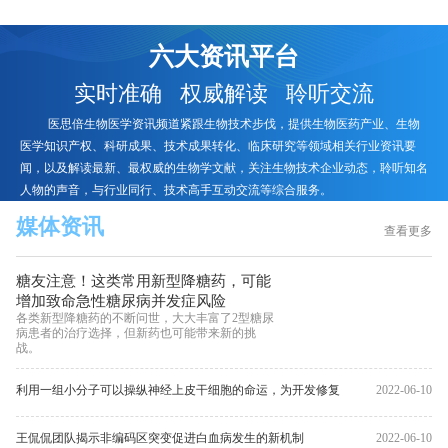
六大资讯平台
实时准确 权威解读 聆听交流
医思倍生物医学资讯频道紧跟生物技术步伐，提供生物医药产业、生物
医学知识产权、科研成果、技术成果转化、临床研究等领域相关行业资讯要
闻，以及解读最新、最权威的生物学文献，关注生物技术企业动态，聆听知名
人物的声音，与行业同行、技术高手互动交流等综合服务。
媒体资讯
查看更多
糖友注意！这类常用新型降糖药，可能
增加致命急性糖尿病并发症风险
各类新型降糖药的不断问世，大大丰富了2型糖尿
病患者的治疗选择，但新药也可能带来新的挑
战。
利用一组小分子可以操纵神经上皮干细胞的命运，为开发修复
2022-06-10
大脑损伤方法更接近一步
王侃侃团队揭示非编码区突变促进白血病发生的新机制
2022-06-10