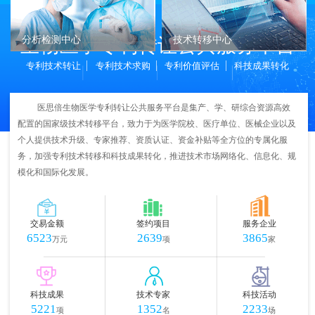
生物医学专利转让公共服务平台
分析检测中心
技术转移中心
专利技术转让
专利技术求购
专利价值评估
科技成果转化
医思倍生物医学专利转让公共服务平台是集产、学、研综合资源高效
配置的国家级技术转移平台，致力于为医学院校、医疗单位、医械企业以及
个人提供技术升级、专家推荐、资质认证、资金补贴等全方位的专属化服
务，加强专利技术转移和科技成果转化，推进技术市场网络化、信息化、规
模化和国际化发展。
交易金额
签约项目
服务企业
6523
2639
3865
万元
项
家
科技成果
技术专家
科技活动
5221
1352
2233
项
名
场