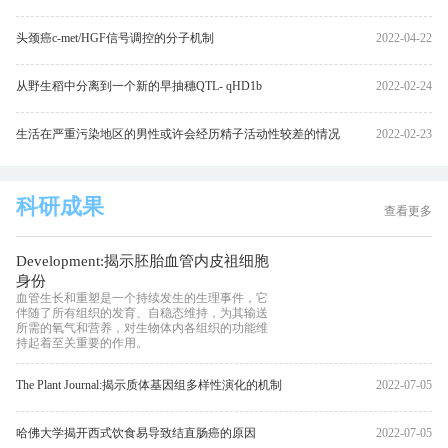
头颈癌c-met/HGF信号调控的分子机制
2022-04-22
从野生稻中分离到一个新的早抽穗QTL- qHD1b
2022-02-24
生活在严重污染地区的男性或许会经历精子活动性较差的情况
2022-02-23
科研成果
查看更多
Development:揭示胚胎血管内皮祖细胞
身份
血管生长和重塑是一个持续发生的生理事件，它
伴随了所有组织的发育、自稳态维持，为其输送
所需的氧气和营养，对生物体内各组织的功能维
持起着至关重要的作用。
The Plant Journal:揭示质体基因组多样性演化的机制
2022-07-05
哈佛大学揭开西式饮食易导致结直肠癌的原因
2022-07-05