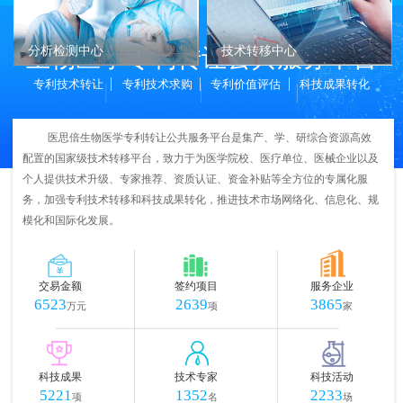
生物医学专利转让公共服务平台
分析检测中心
技术转移中心
专利技术转让
专利技术求购
专利价值评估
科技成果转化
医思倍生物医学专利转让公共服务平台是集产、学、研综合资源高效
配置的国家级技术转移平台，致力于为医学院校、医疗单位、医械企业以及
个人提供技术升级、专家推荐、资质认证、资金补贴等全方位的专属化服
务，加强专利技术转移和科技成果转化，推进技术市场网络化、信息化、规
模化和国际化发展。
交易金额
签约项目
服务企业
6523
2639
3865
万元
项
家
科技成果
技术专家
科技活动
5221
1352
2233
项
名
场