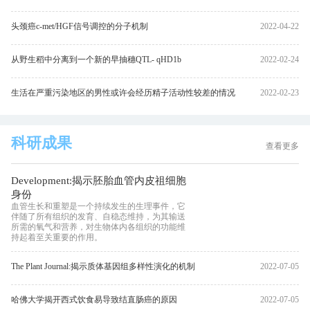
头颈癌c-met/HGF信号调控的分子机制
2022-04-22
从野生稻中分离到一个新的早抽穗QTL- qHD1b
2022-02-24
生活在严重污染地区的男性或许会经历精子活动性较差的情况
2022-02-23
科研成果
查看更多
Development:揭示胚胎血管内皮祖细胞
身份
血管生长和重塑是一个持续发生的生理事件，它
伴随了所有组织的发育、自稳态维持，为其输送
所需的氧气和营养，对生物体内各组织的功能维
持起着至关重要的作用。
The Plant Journal:揭示质体基因组多样性演化的机制
2022-07-05
哈佛大学揭开西式饮食易导致结直肠癌的原因
2022-07-05