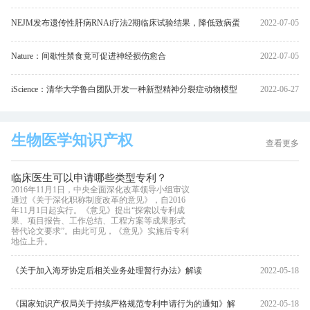
NEJM发布遗传性肝病RNAi疗法2期临床试验结果，降低致病蛋
2022-07-05
白83%
Nature：间歇性禁食竟可促进神经损伤愈合
2022-07-05
iScience：清华大学鲁白团队开发一种新型精神分裂症动物模型
2022-06-27
生物医学知识产权
查看更多
临床医生可以申请哪些类型专利？
2016年11月1日，中央全面深化改革领导小组审议
通过《关于深化职称制度改革的意见》，自2016
年11月1日起实行。《意见》提出“探索以专利成
果、项目报告、工作总结、工程方案等成果形式
替代论文要求”。由此可见，《意见》实施后专利
地位上升。
《关于加入海牙协定后相关业务处理暂行办法》解读
2022-05-18
《国家知识产权局关于持续严格规范专利申请行为的通知》解
2022-05-18