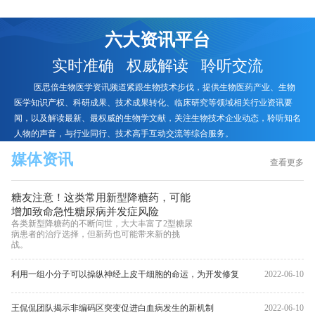
六大资讯平台
实时准确 权威解读 聆听交流
医思倍生物医学资讯频道紧跟生物技术步伐，提供生物医药产业、生物
医学知识产权、科研成果、技术成果转化、临床研究等领域相关行业资讯要
闻，以及解读最新、最权威的生物学文献，关注生物技术企业动态，聆听知名
人物的声音，与行业同行、技术高手互动交流等综合服务。
媒体资讯
查看更多
糖友注意！这类常用新型降糖药，可能
增加致命急性糖尿病并发症风险
各类新型降糖药的不断问世，大大丰富了2型糖尿
病患者的治疗选择，但新药也可能带来新的挑
战。
利用一组小分子可以操纵神经上皮干细胞的命运，为开发修复
2022-06-10
大脑损伤方法更接近一步
王侃侃团队揭示非编码区突变促进白血病发生的新机制
2022-06-10