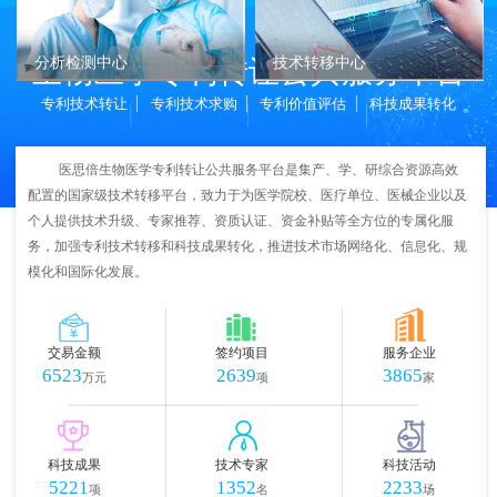
生物医学专利转让公共服务平台
分析检测中心
技术转移中心
专利技术转让
专利技术求购
专利价值评估
科技成果转化
医思倍生物医学专利转让公共服务平台是集产、学、研综合资源高效
配置的国家级技术转移平台，致力于为医学院校、医疗单位、医械企业以及
个人提供技术升级、专家推荐、资质认证、资金补贴等全方位的专属化服
务，加强专利技术转移和科技成果转化，推进技术市场网络化、信息化、规
模化和国际化发展。
交易金额
签约项目
服务企业
6523
2639
3865
万元
项
家
科技成果
技术专家
科技活动
5221
1352
2233
项
名
场