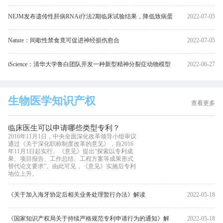
NEJM发布遗传性肝病RNAi疗法2期临床试验结果，降低致病蛋
2022-07-05
白83%
Nature：间歇性禁食竟可促进神经损伤愈合
2022-07-05
iScience：清华大学鲁白团队开发一种新型精神分裂症动物模型
2022-06-27
生物医学知识产权
查看更多
临床医生可以申请哪些类型专利？
2016年11月1日，中央全面深化改革领导小组审议
通过《关于深化职称制度改革的意见》，自2016
年11月1日起实行。《意见》提出“探索以专利成
果、项目报告、工作总结、工程方案等成果形式
替代论文要求”。由此可见，《意见》实施后专利
地位上升。
《关于加入海牙协定后相关业务处理暂行办法》解读
2022-05-18
《国家知识产权局关于持续严格规范专利申请行为的通知》解
2022-05-18