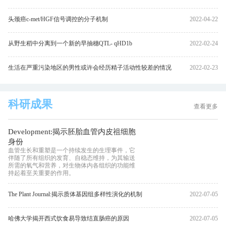
头颈癌c-met/HGF信号调控的分子机制
2022-04-22
从野生稻中分离到一个新的早抽穗QTL- qHD1b
2022-02-24
生活在严重污染地区的男性或许会经历精子活动性较差的情况
2022-02-23
科研成果
查看更多
Development:揭示胚胎血管内皮祖细胞
身份
血管生长和重塑是一个持续发生的生理事件，它
伴随了所有组织的发育、自稳态维持，为其输送
所需的氧气和营养，对生物体内各组织的功能维
持起着至关重要的作用。
The Plant Journal:揭示质体基因组多样性演化的机制
2022-07-05
哈佛大学揭开西式饮食易导致结直肠癌的原因
2022-07-05