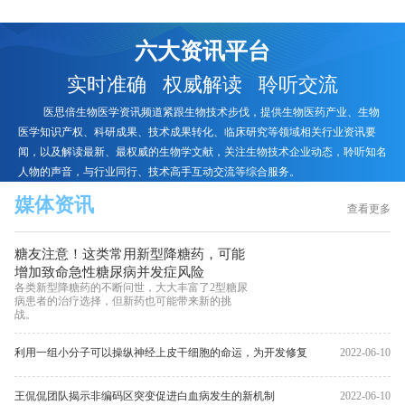
六大资讯平台
实时准确 权威解读 聆听交流
医思倍生物医学资讯频道紧跟生物技术步伐，提供生物医药产业、生物
医学知识产权、科研成果、技术成果转化、临床研究等领域相关行业资讯要
闻，以及解读最新、最权威的生物学文献，关注生物技术企业动态，聆听知名
人物的声音，与行业同行、技术高手互动交流等综合服务。
媒体资讯
查看更多
糖友注意！这类常用新型降糖药，可能
增加致命急性糖尿病并发症风险
各类新型降糖药的不断问世，大大丰富了2型糖尿
病患者的治疗选择，但新药也可能带来新的挑
战。
利用一组小分子可以操纵神经上皮干细胞的命运，为开发修复
2022-06-10
大脑损伤方法更接近一步
王侃侃团队揭示非编码区突变促进白血病发生的新机制
2022-06-10